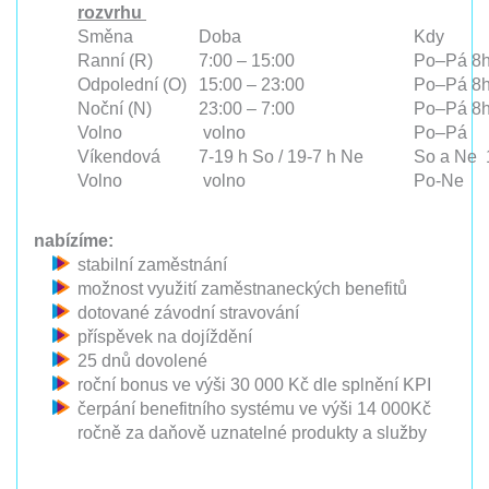
rozvrhu
Směna
Doba
Kdy
Ranní (R)
7:00 – 15:00
Po–Pá 8h
Odpolední (O)
15:00 – 23:00
Po–Pá 8
Noční (N)
23:00 – 7:00
Po–Pá 8h
Volno
volno
Po–Pá
Víkendová
7-19 h So / 19-7 h Ne
So a Ne 
Volno
volno
Po-Ne
nabízíme:
stabilní zaměstnání
možnost využití zaměstnaneckých benefitů
dotované závodní stravování
příspěvek na dojíždění
25 dnů dovolené
roční bonus ve výši 30 000 Kč dle splnění KPI
čerpání benefitního systému ve výši 14 000Kč
ročně za daňově uznatelné produkty a služby