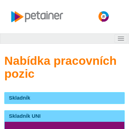
Tog
nav
Nabídka pracovních
pozic
Skladník
Skladník UNI