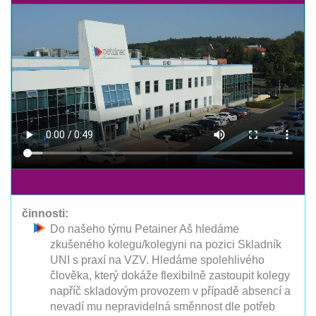
činnosti:
Do našeho týmu Petainer Aš hledáme
zkušeného kolegu/kolegyni na pozici Skladník
UNI s praxí na VZV. Hledáme spolehlivého
člověka, který dokáže flexibilně zastoupit kolegy
napříč skladovým provozem v případě absencí a
nevadí mu nepravidelná směnnost dle potřeb